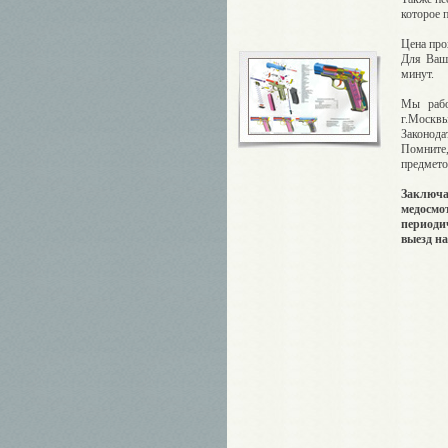
которое 
Цена про
Для Ваш
минут.
Мы рабо
г.Москв
Законода
Помните,
предмето
Заключа
медосмо
периоди
выезд н