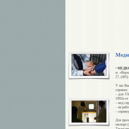
Меди
•
МЕДК
м. «Верхн
27, (495)
У нас Вы
справки:
– для Г
1092н от 
– мед сп
– на раб
– справк
Для прох
паспорт 
Также не